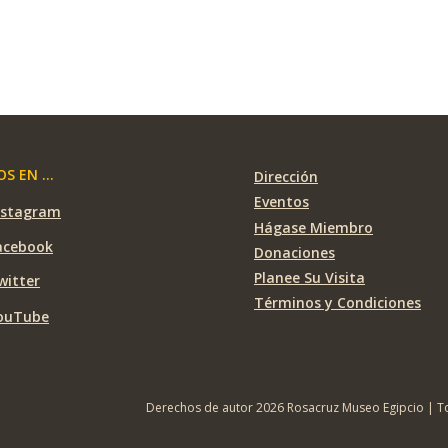
S EN ...
Dirección
Eventos
nstagram
Hágase Miembro
acebook
Donaciones
Planee Su Visita
witter
Términos y Condiciones
ouTube
Derechos de autor 2026 Rosacruz Museo Egipcio | T