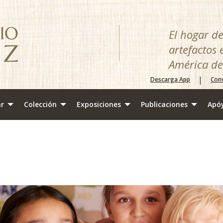
El hogar d
artefactos 
América de
|
Descarga App
Conv
ar
Colección
Exposiciones
Publicaciones
Apó