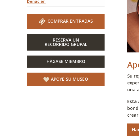
Donación
COMPRAR ENTRADAS
RESERVA UN
RECORRIDO GRUPAL
HÁGASE MIEMBRO
Ap
Su re
APOYE SU MUSEO
exper
una a
Esta 
bonda
crear
Ha