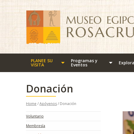
PLANEE SU
Programas y
Explor
VISITA
Eventos
Donación
Home
/
Apóyenos
/ Donación
Voluntario
Membresía