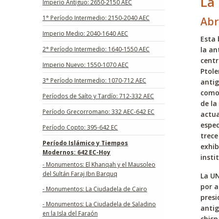
La 
Imperio Antiguo: 2650-2150 AEC
1° Período Intermedio: 2150-2040 AEC
Abr
Imperio Medio: 2040-1640 AEC
Esta 
2° Período Intermedio: 1640-1550 AEC
la an
centr
Imperio Nuevo: 1550-1070 AEC
Ptole
3° Período Intermedio: 1070-712 AEC
anti
como 
Períodos de Saíto y Tardío: 712-332 AEC
de la
Período Grecorromano: 332 AEC-642 EC
actua
espec
Período Copto: 395-642 EC
trece
Período Islámico y Tiempos
exhib
Modernos: 642 EC-Hoy
insti
- Monumentos: El Khanqah y el Mausoleo
del Sultán Faraj Ibn Barquq
La UN
por a
- Monumentos: La Ciudadela de Cairo
presi
- Monumentos: La Ciudadela de Saladino
antig
en la Isla del Faraón
chisp