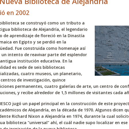
Nueva Biblioteca de Alejandría
ió en 2002
biblioteca se construyó como un tributo a
tigua biblioteca de Alejandría, el legendario
o de aprendizaje de floreció en la Dinastía
maica en Egipto y se perdió en la
güedad. Fue construida como homenaje así
un intento de reavivar parte del esplendor
 antigua institución educativa. En la
lidad es sede de seis bibliotecas
ializadas, cuatro museos, un planetario,
 centros de investigación, quince
iciones permanentes, cuatro galerías de arte, un centro de conf
tuciones, y recibe alrededor de 1,5 millones de visitantes cada a
ESCO jugó un papel principal en la construcción de este proyec
cadémicos de Alejandría, en la década de 1970. Algunos dicen que
dente Richard Nixon a Alejandría en 1974, durante la cual solicitó 
ua biblioteca "universal" ahí, el cuál nadie supo localizar en es
a de inspiración de la nueva biblioteca.