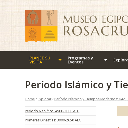
PLANEE SU
Programas y
Explor
VISITA
Eventos
Período Islámico y 
Home
/
Explorar
/
Período Islámico y Tiempos Modernos: 642 
Período Neolítico: 4500-3000 AEC
Primeras Dinastías: 3000-2650 AEC