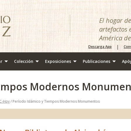
El hogar d
artefactos 
América de
|
Descarga App
Conv
ar
Colección
Exposiciones
Publicaciones
Apó
Tiempos Modernos Monumen
EC-Hoy
/ Período Islámico y Tiempos Modernos Monumentos